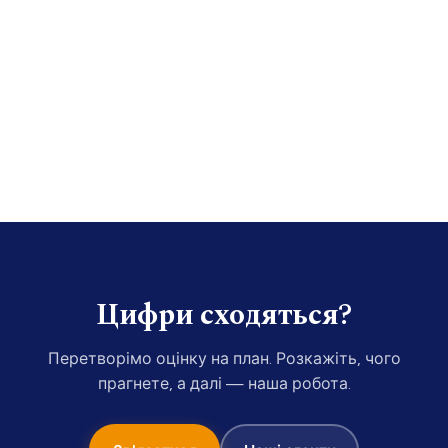
›
›
›
Цифри сходяться?
Перетворімо оцінку на план. Розкажіть, чого
прагнете, а далі — наша робота.