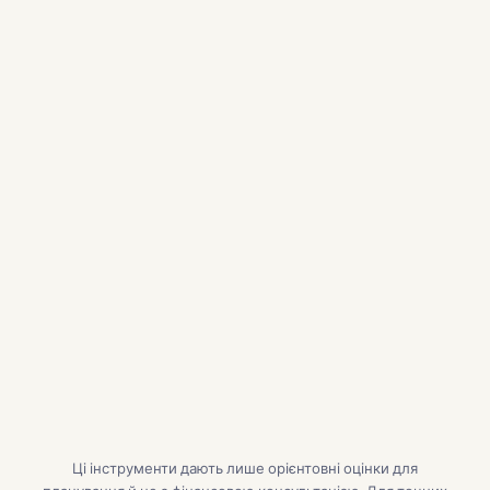
ПЛАТІЖ
$0
/міс
Тіло кредиту і відсотки
$0
Податок на нерухомість
$0
Страхування
$0
PMI
$0
HOA
$0
Сума кредиту:
$0
Усього відсотків:
$0
Ці інструменти дають лише орієнтовні оцінки для