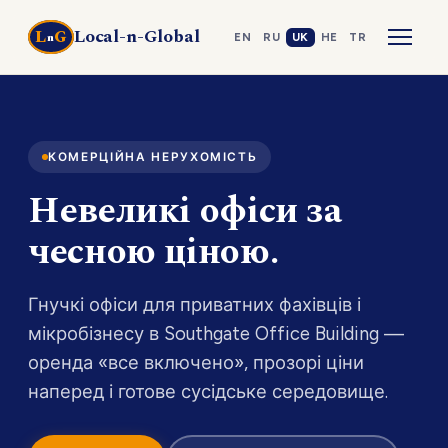
Local-n-Global
L
G
n
EN
RU
UK
HE
TR
КОМЕРЦІЙНА НЕРУХОМІСТЬ
Невеликі офіси за
чесною ціною.
Гнучкі офіси для приватних фахівців і
мікробізнесу в Southgate Office Building —
оренда «все включено», прозорі ціни
наперед і готове сусідське середовище.