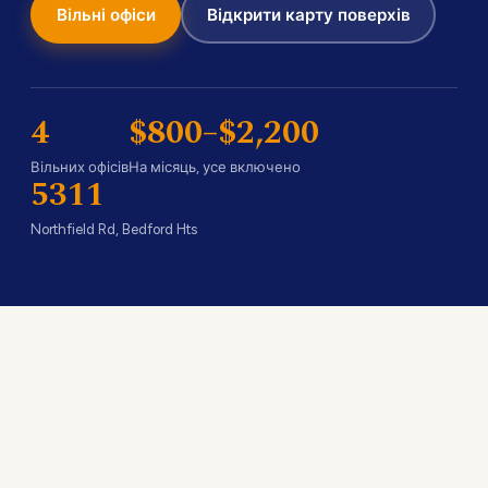
Вільні офіси
Відкрити карту поверхів
4
$800–$2,200
Вільних офісів
На місяць, усе включено
5311
Northfield Rd, Bedford Hts