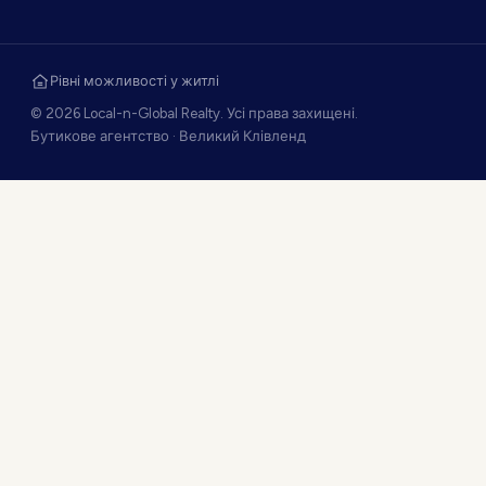
Рівні можливості у житлі
© 2026 Local-n-Global Realty. Усі права захищені.
Бутикове агентство · Великий Клівленд