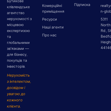
Бутикове
Підписка
Комерційні
realt
клівлендське
приміщення
n-glo
агентство
нерухомості з
Ресурси
5311
місцевою
North
Наші агенти
експертизою
Rd., 
Про нас
Bedfo
та
Heigh
глобальними
4414
зв'язками —
для бізнесу,
покупців та
інвесторів.
Нерухомість
з інтелектом,
досвідом і
увагою до
кожного
клієнта.