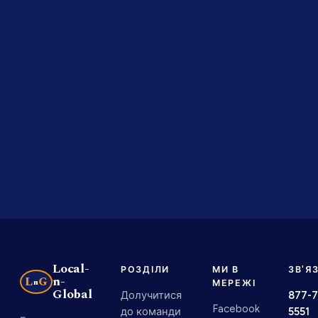
Local-
РОЗДІЛИ
МИ В
ЗВ'Я
n-
L
G
n
МЕРЕЖІ
Global
Долучитися
877-7
Facebook
до команди
5551