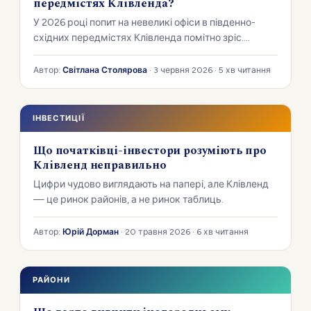
передмістях Клівленда?
У 2026 році попит на невеликі офіси в південно-
східних передмістях Клівленда помітно зріс.
Розбираємося, що його живить і чого шукають
орендарі.
Автор:
Світлана Столярова
· 3 червня 2026 · 5 хв читання
ІНВЕСТИЦІЇ
Що початківці-інвестори розуміють про
Клівленд неправильно
Цифри чудово виглядають на папері, але Клівленд
— це ринок районів, а не ринок таблиць.
Автор:
Юрій Дорман
· 20 травня 2026 · 6 хв читання
РАЙОНИ