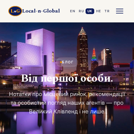
Local-n-Global
L
G
n
EN
RU
UK
HE
TR
БЛОГ
Від першої особи.
Нотатки про місцевий ринок, рекомендації
та особистий погляд наших агентів — про
Великий Клівленд і не лише.