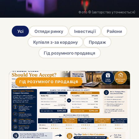
Фото © (авторство уточнюється)
Усі
Огляди ринку
Інвестиції
Райони
Купівля з-за кордону
Продаж
Гід розумного продавця
ГІД РОЗУМНОГО ПРОДАВЦЯ