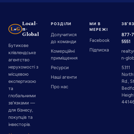
Local-
РОЗДІЛИ
МИ В
ЗВ'Я
n-
L
G
n
МЕРЕЖІ
Global
Долучитися
877-7
Facebook
до команди
5551
Бутикове
Підписка
Комерційні
realt
клівлендське
приміщення
n-glo
агентство
нерухомості з
Ресурси
5311
місцевою
North
Наші агенти
експертизою
Rd., 
Про нас
Bedfo
та
Heigh
глобальними
4414
зв'язками —
для бізнесу,
покупців та
інвесторів.