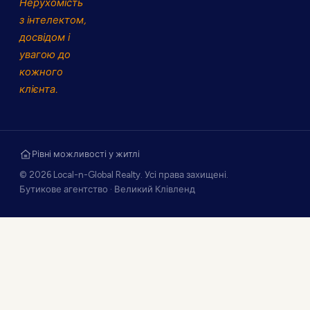
Нерухомість
з інтелектом,
досвідом і
увагою до
кожного
клієнта.
Рівні можливості у житлі
© 2026 Local-n-Global Realty. Усі права захищені.
Бутикове агентство · Великий Клівленд