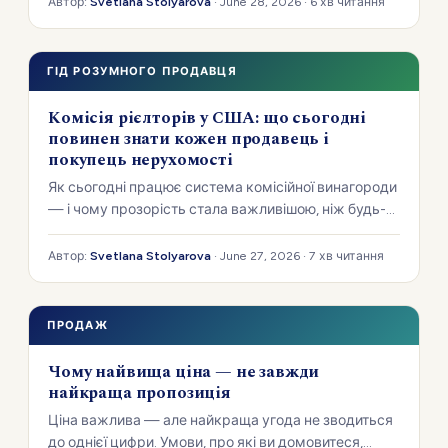
Автор:
Svetlana Stolyarova
· June 28, 2026 · 6 хв читання
ГІД РОЗУМНОГО ПРОДАВЦЯ
Комісія рієлторів у США: що сьогодні
повинен знати кожен продавець і
покупець нерухомості
Як сьогодні працює система комісійної винагороди
— і чому прозорість стала важливішою, ніж будь-
коли.
Автор:
Svetlana Stolyarova
· June 27, 2026 · 7 хв читання
ПРОДАЖ
Чому найвища ціна — не завжди
найкраща пропозиція
Ціна важлива — але найкраща угода не зводиться
до однієї цифри. Умови, про які ви домовитеся,