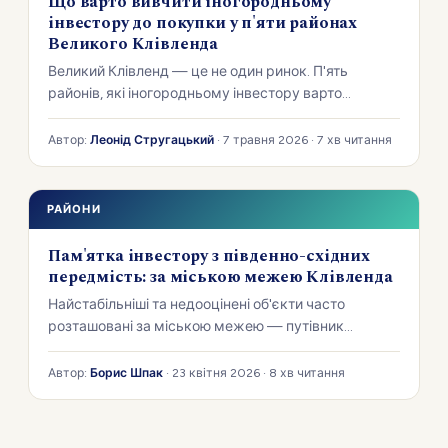
Що варто вивчити іногородньому
інвестору до покупки у п'яти районах
Великого Клівленда
Великий Клівленд — це не один ринок. П'ять
районів, які іногородньому інвестору варто
зрозуміти до покупки.
Автор:
Леонід Стругацький
· 7 травня 2026 · 7 хв читання
РАЙОНИ
Пам'ятка інвестору з південно-східних
передмість: за міською межею Клівленда
Найстабільніші та недооцінені об'єкти часто
розташовані за міською межею — путівник
південно-східними приміськими ринками, які варто
знати.
Автор:
Борис Шпак
· 23 квітня 2026 · 8 хв читання