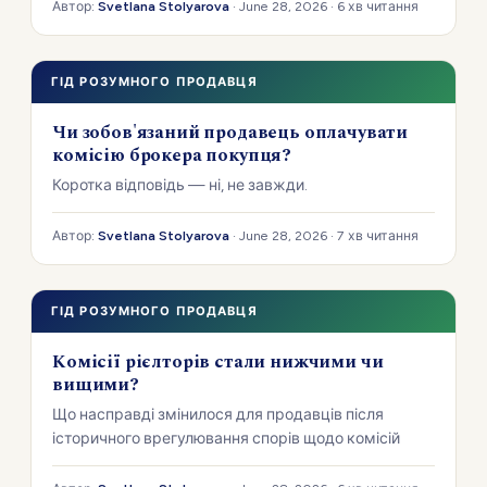
підпис, переконайтеся, що ви розумієте кожен його
Автор:
Svetlana Stolyarova
· June 28, 2026 · 6 хв читання
пункт.
ГІД РОЗУМНОГО ПРОДАВЦЯ
Чи зобов'язаний продавець оплачувати
комісію брокера покупця?
Коротка відповідь — ні, не завжди.
Автор:
Svetlana Stolyarova
· June 28, 2026 · 7 хв читання
ГІД РОЗУМНОГО ПРОДАВЦЯ
Комісії рієлторів стали нижчими чи
вищими?
Що насправді змінилося для продавців після
історичного врегулювання спорів щодо комісій