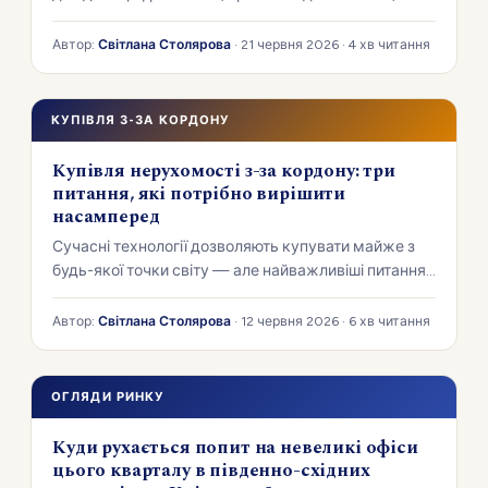
можуть коштувати більше за невелику надбавку до
ціни.
Автор:
Світлана Столярова
· 21 червня 2026 · 4 хв читання
КУПІВЛЯ З-ЗА КОРДОНУ
Купівля нерухомості з-за кордону: три
питання, які потрібно вирішити
насамперед
Сучасні технології дозволяють купувати майже з
будь-якої точки світу — але найважливіші питання
слід вирішити ще до перегляду об'єктів. Ось три з
них.
Автор:
Світлана Столярова
· 12 червня 2026 · 6 хв читання
ОГЛЯДИ РИНКУ
Куди рухається попит на невеликі офіси
цього кварталу в південно-східних