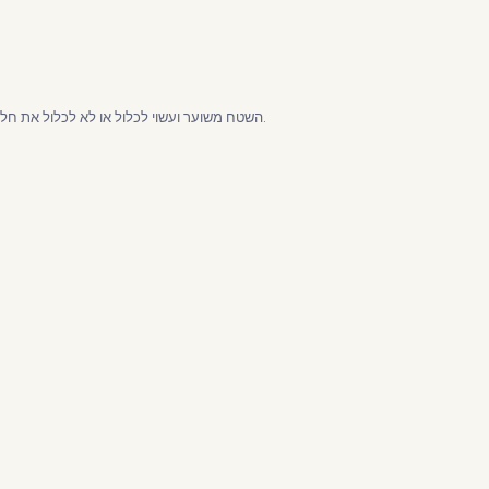
השטח משוער ועשוי לכלול או לא לכלול את חלק השטחים המשותפים. אנא אשרו אתנו את המידות המדויקות.