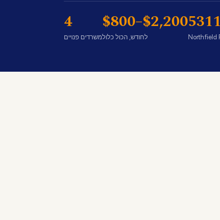
4
$800–$2,200
531
Northfield 
לחודש, הכול כלול
משרדים פנויים