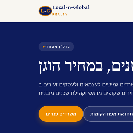
Local-n-Global
L
G
n
REALTY
נדל"ן מסחרי
ים גמישים לעצמאים ולעסקים זעירים ב-Southgate Office Building — שכירות
חו את מפת הקומות
משרדים פנויים