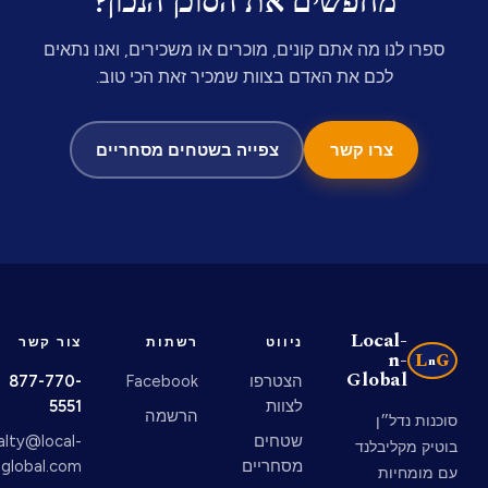
מחפשים את הסוכן הנכון?
ספרו לנו מה אתם קונים, מוכרים או משכירים, ואנו נתאים
לכם את האדם בצוות שמכיר זאת הכי טוב.
צרו קשר
צפייה בשטחים מסחריים
Local-
ניווט
רשתות
צור קשר
n-
L
G
n
Global
הצטרפו
Facebook
877-770-
לצוות
5551
הרשמה
סוכנות נדל״ן
שטחים
realty@local-
בוטיק מקליבלנד
מסחריים
n-global.com
עם מומחיות