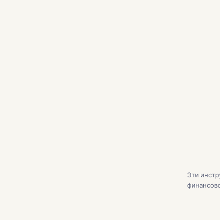
20% down
Процентная ставка
Срок
%
Налог на недвижимость / год
Стра
$
$
PMI / мес
HOA 
$
$
Эти инстр
финансово