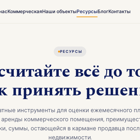
нас
Коммерческая
Наши объекты
Ресурсы
Блог
Контакты
РЕСУРСЫ
читайте всё до т
к принять решен
атные инструменты для оценки ежемесячного пл
 аренды коммерческого помещения, преимущес
ки, суммы, остающейся в кармане продавца пос
недвижимости.