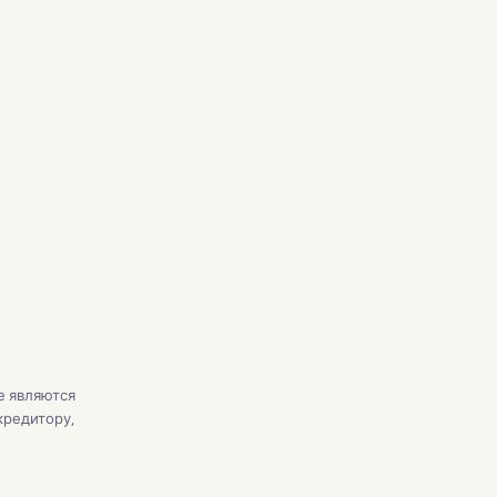
центы
$0
ть
$0
$0
$0
$0
Всего процентов:
$0
е являются
кредитору,