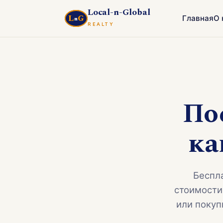
Local-n-Global
L
G
Главная
О 
n
REALTY
Пос
ка
Беспл
стоимости
или покуп