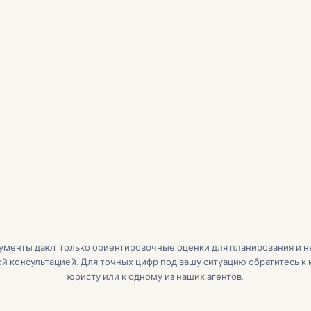
Основной долг и про
Налог на недвижимос
 кредита
Страхование
PMI
HOA
хование жилья / год
Сумма кредита:
$0
/ мес
ументы дают только ориентировочные оценки для планирования и н
й консультацией. Для точных цифр под вашу ситуацию обратитесь к 
юристу или к одному из наших агентов.