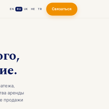
Связаться
EN
RU
UK
HE
TR
ого,
ие.
атежа,
тва аренды
ле продажи