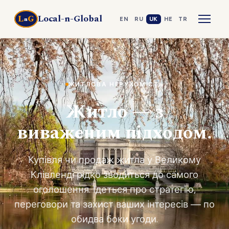
Local-n-Global
L
G
n
EN
RU
UK
HE
TR
ЖИТЛОВА НЕРУХОМІСТЬ
Житло — з
виваженим підходом.
Купівля чи продаж житла у Великому
Клівленді рідко зводиться до самого
оголошення. Ідеться про стратегію,
переговори та захист ваших інтересів — по
обидва боки угоди.