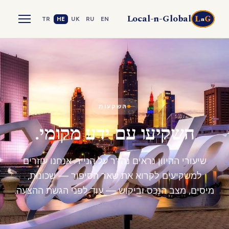
Local-n-Global
L
G
n
TR
HE
UK
RU
EN
השקעות
השקיעו עם ידע מקומי.
שיעורי ההיוון נראים נהדר על הנייר. אנחנו עוזרים
למשקיעים לקרוא את שאר הסיפור — שכונות,
מיסים, מצב הנכס וביקוש — עוד לפני הגשת ההצעה.